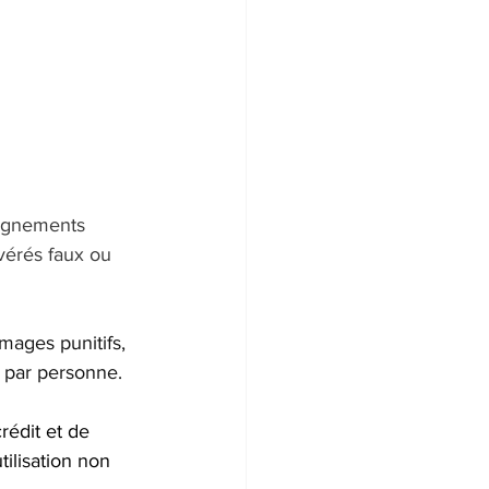
 
eignements 
vérés faux ou 
ges punitifs, 
 par personne.
rédit et de 
ilisation non 