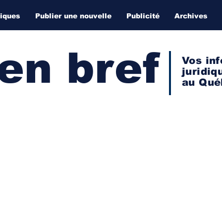
diques
Publier une nouvelle
Publicité
Archives
 en bref
Vos inf
juridiq
au Qué