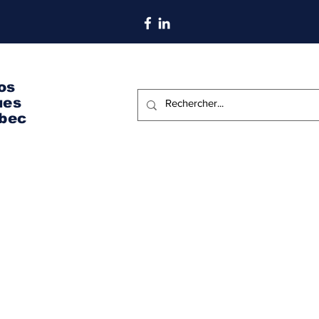
S'abonner aux nouvelles
os
ues
bec