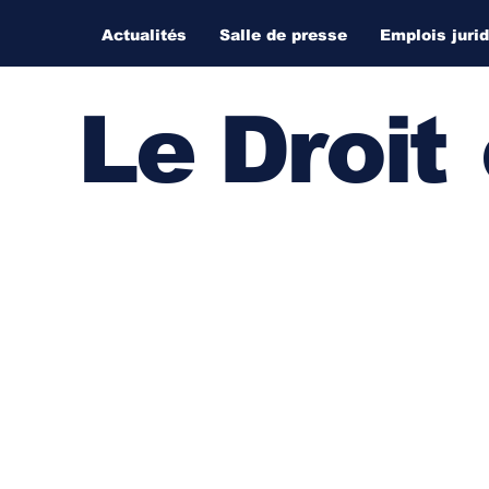
Actualités
Salle de presse
Emplois juri
Le Droi
t