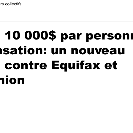
s collectifs
 10 000$ par person
sation: un nouveau
 contre Equifax et
nion