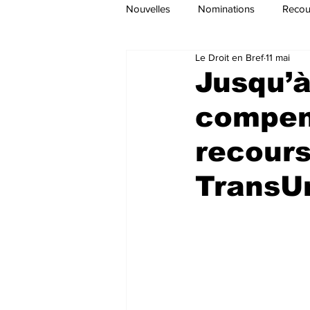
Nouvelles
Nominations
Recour
Le Droit en Bref
11 mai
Jusqu’à
compen
recours
TransU