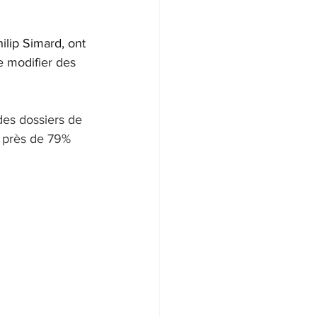
ilip Simard, ont 
re modifier des 
des dossiers de 
r, près de 79% 