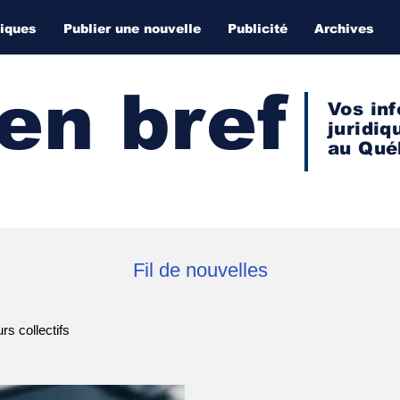
diques
Publier une nouvelle
Publicité
Archives
 en bref
Vos inf
juridiq
au Qué
Fil de nouvelles
s collectifs