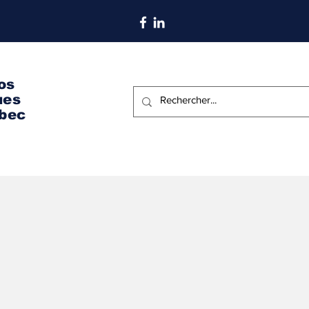
S'abonner aux nouvelles
os
ues
bec