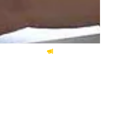
22 mars 2022
4 min de lecture
La Loi 64 change le
portrait numérique du
Québec