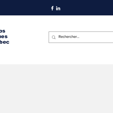
S'abonner aux nouvelles
os
ues
bec