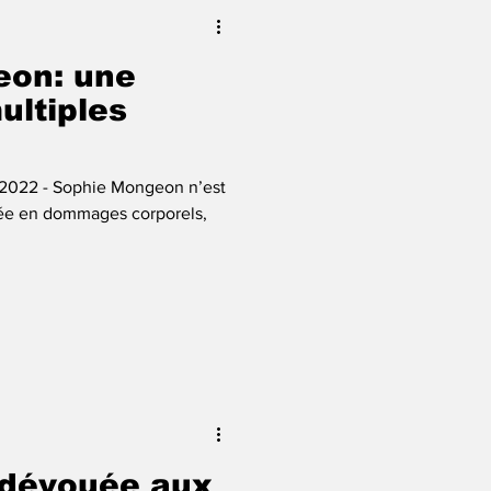
eon: une
ltiples
let 2022 - Sophie Mongeon n’est
sée en dommages corporels,
 dévouée aux