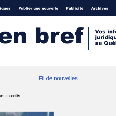
diques
Publier une nouvelle
Publicité
Archives
 en bref
Vos inf
juridiq
au Qué
Fil de nouvelles
s collectifs