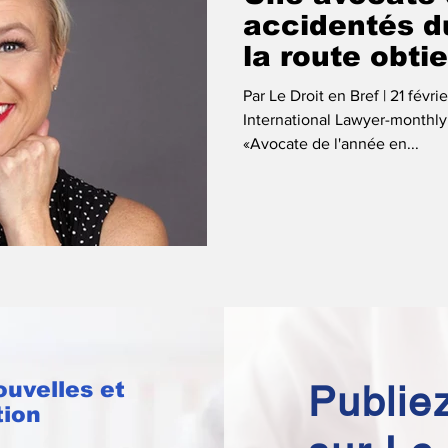
accidentés du
la route obti
prestigieux ti
Par Le Droit en Bref | 21 fév
International Lawyer-monthly 
«Avocate de l'année en...
ouvelles et
Publiez
tion