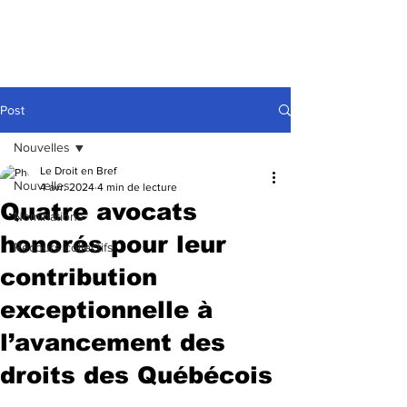
Post
Nouvelles
Le Droit en Bref
Nouvelles
4 avr. 2024
4 min de lecture
Quatre avocats
Nominations
honorés pour leur
Recours collectifs
contribution
exceptionnelle à
l’avancement des
droits des Québécois