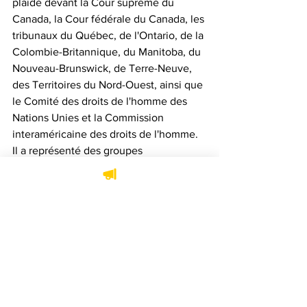
plaidé devant la Cour suprême du 
Canada, la Cour fédérale du Canada, les 
tribunaux du Québec, de l'Ontario, de la 
Colombie-Britannique, du Manitoba, du 
Nouveau-Brunswick, de Terre-Neuve, 
des Territoires du Nord-Ouest, ainsi que 
le Comité des droits de l'homme des 
Nations Unies et la Commission 
interaméricaine des droits de l'homme. 
Il a représenté des groupes 
autochtones de l'ensemble du Canada 
devant ces juridictions, notamment la 
Cour suprême du Canada devant 
laquelle il s'est présenté dans une 
dizaine d'affaires.
Il a participé aux négociations 
concernant des traités historiques et 
contemporains entre les Premières 