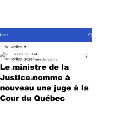
Post
Nouvelles
Le Droit en Bref
Nouvelles
5 sept. 2023
1 min de lecture
Le ministre de la
Nominations
Justice nomme à
Recours collectifs
nouveau une juge à la
Cour du Québec