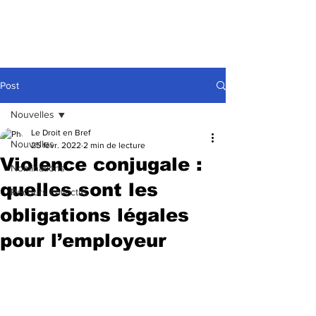
Post
Nouvelles
Le Droit en Bref
Nouvelles
25 févr. 2022
2 min de lecture
Violence conjugale :
Nominations
quelles sont les
Recours collectifs
obligations légales
pour l’employeur