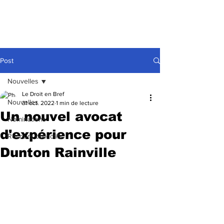
Post
Nouvelles
Le Droit en Bref
Nouvelles
31 oct. 2022
1 min de lecture
Un nouvel avocat
Nominations
d'expérience pour
Recours collectifs
Dunton Rainville