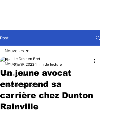
Post
Nouvelles
Le Droit en Bref
Nouvelles
3 janv. 2023
1 min de lecture
Un jeune avocat
Nominations
entreprend sa
Recours collectifs
carrière chez Dunton
Rainville