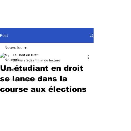
Post
Nouvelles
Le Droit en Bref
Nouvelles
28 mars 2022
1 min de lecture
Un étudiant en droit
Nominations
se lance dans la
Recours collectifs
course aux élections