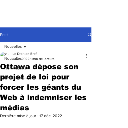
Post
Nouvelles
Le Droit en Bref
Nouvelles
7 avr. 2022
1 min de lecture
Ottawa dépose son
Nominations
projet de loi pour
Recours collectifs
forcer les géants du
Web à indemniser les
médias
Dernière mise à jour :
17 déc. 2022