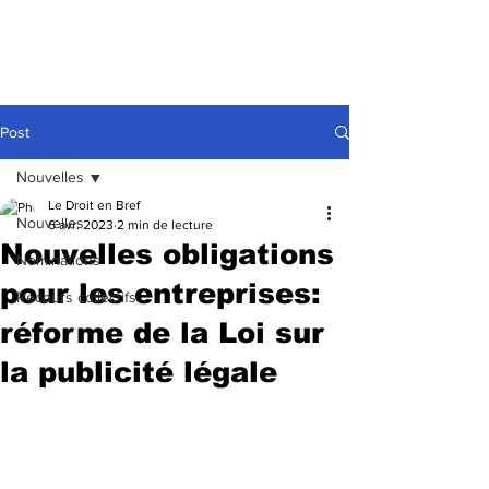
Post
Nouvelles
Le Droit en Bref
Nouvelles
6 avr. 2023
2 min de lecture
Nouvelles obligations
Nominations
pour les entreprises:
Recours collectifs
réforme de la Loi sur
la publicité légale