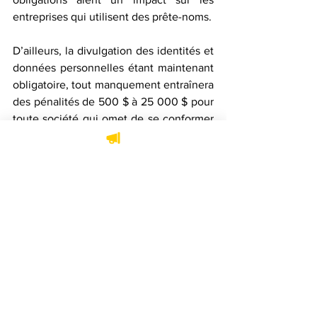
entreprises qui utilisent des prête-noms. 
D’ailleurs, la divulgation des identités et 
données personnelles étant maintenant 
obligatoire, tout manquement entraînera 
des pénalités de 500 $ à 25 000 $ pour 
toute société qui omet de se conformer 
à ces nouvelles dispositions.
Annie-Claude Béland est stagiaire en 
droit chez Bernier Beaudry Avocats & 
Notaires à Québec.
Bernier Beaudry
loi
Annie-Claude Béland
REQ
Registraire des entreprises du Québec