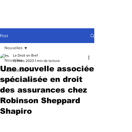
Post
Nouvelles
Le Droit en Bref
Nouvelles
15 mars 2023
1 min de lecture
Une nouvelle associée
Nominations
spécialisée en droit
Recours collectifs
des assurances chez
Robinson Sheppard
Shapiro