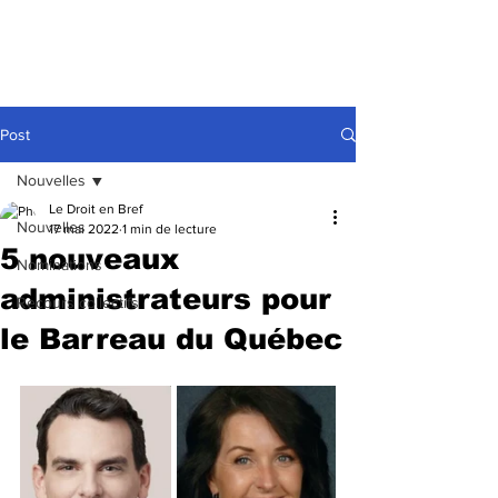
Post
Nouvelles
Le Droit en Bref
Nouvelles
17 mai 2022
1 min de lecture
5 nouveaux
Nominations
administrateurs pour
Recours collectifs
le Barreau du Québec