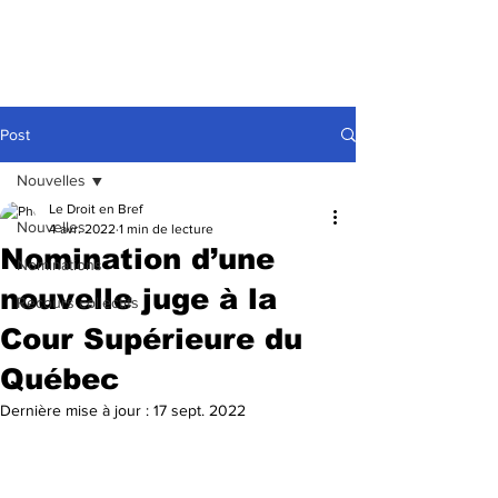
Post
Nouvelles
Le Droit en Bref
Nouvelles
4 avr. 2022
1 min de lecture
Nomination d’une
Nominations
nouvelle juge à la
Recours collectifs
Cour Supérieure du
Québec
Dernière mise à jour :
17 sept. 2022