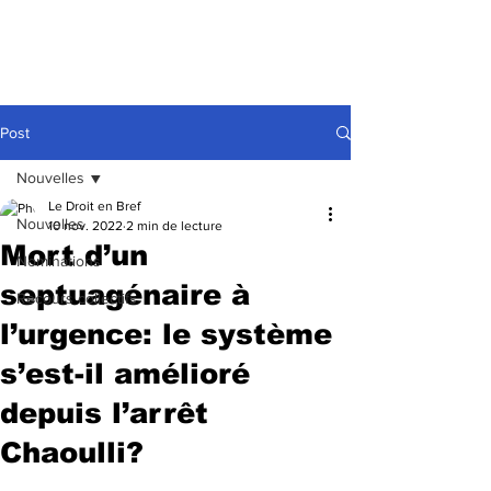
Post
Nouvelles
Le Droit en Bref
Nouvelles
10 nov. 2022
2 min de lecture
Mort d’un
Nominations
septuagénaire à
Recours collectifs
l’urgence: le système
s’est-il amélioré
depuis l’arrêt
Chaoulli?