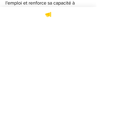
l'emploi et renforce sa capacité à 
accompagner les employeurs dans un 
contexte réglementaire et 
organisationnel en constante évolution.
Sarah Desjardins
Nominations
Voir tout
Posts récents