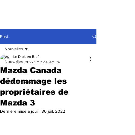
Post
Nouvelles
Le Droit en Bref
Nouvelles
25 juil. 2022
1 min de lecture
Mazda Canada
Nominations
dédommage les
Recours collectifs
propriétaires de
Mazda 3
Dernière mise à jour :
30 juil. 2022