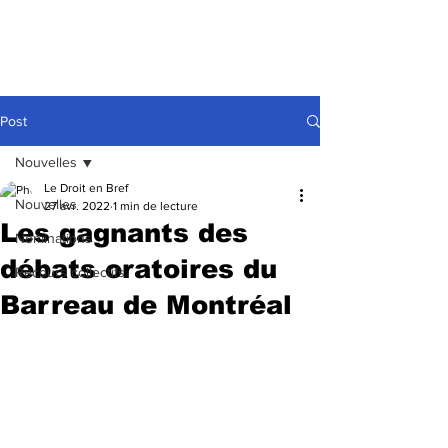
Post
Nouvelles
Le Droit en Bref
Nouvelles
27 avr. 2022
1 min de lecture
Les gagnants des
Nominations
débats oratoires du
Recours collectifs
Barreau de Montréal