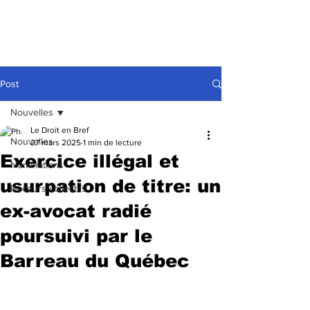
Post
Nouvelles
Le Droit en Bref
Nouvelles
27 mars 2025
1 min de lecture
Exercice illégal et
Nominations
usurpation de titre: un
Recours collectifs
ex-avocat radié
poursuivi par le
Barreau du Québec