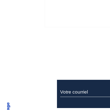
Ne manquez rie
Miller Thomson recrute
un sociétaire pour son
équipe de litige