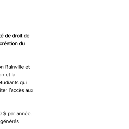
té de droit de 
création du 
n Rainville et 
n et la 
tudiants qui 
ter l’accès aux 
0 $ par année. 
s générés 