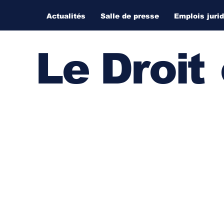
Actualités
Salle de presse
Emplois juri
Le Droi
t