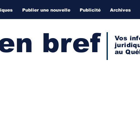
diques
Publier une nouvelle
Publicité
Archives
 en bref
Vos inf
juridiq
au Qué