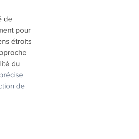
é de 
ment pour 
ns étroits 
approche 
ité du 
précise 
ction de 