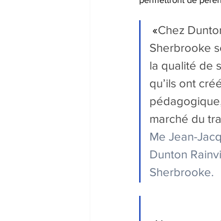
 «
Chez Dunton 
Sherbrooke so
la qualité de
qu’ils ont cr
pédagogique, 
marché du tra
Me Jean-Jacqu
Dunton Rainvil
Sherbrooke.