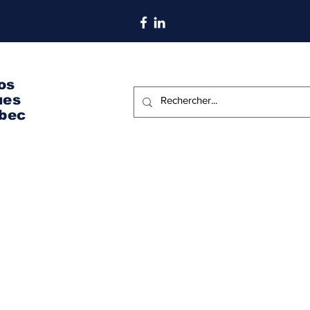
S'abonner aux nouvelles
os
ues
bec