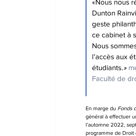
«Nous nous ré
Dunton Rainvi
geste philant
ce cabinet à s
Nous sommes he
l’accès aux é
étudiants.
» 
me
Faculté de dro
En marge du 
Fonds d
général à effectuer 
l’automne 2022, sept
programme de Droit et