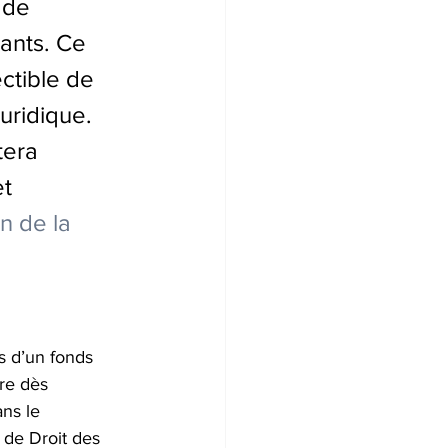
 de 
ants. Ce 
ctible de 
uridique. 
tera 
t 
n de la 
is d’un fonds 
re dès 
ns le 
 de Droit des 