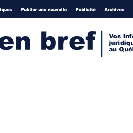
diques
Publier une nouvelle
Publicité
Archives
 en bref
Vos inf
juridiq
au Qué