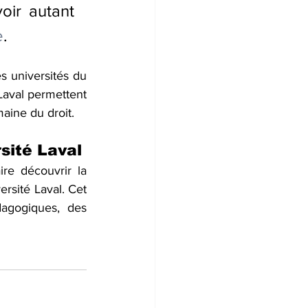
oir autant 
e
. 
s universités du 
Laval permettent 
aine du droit.
sité Laval
re découvrir la 
rsité Laval. Cet 
agogiques, des 