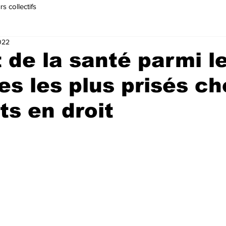
s collectifs
022
t de la santé parmi l
s les plus prisés ch
ts en droit