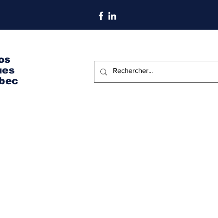
S'abonner aux nouvelles
os
ues
bec