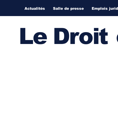
Actualités
Salle de presse
Emplois juri
Le Droi
t