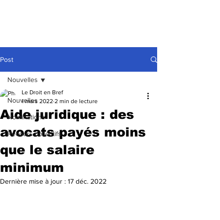
Post
Nouvelles
Le Droit en Bref
Nouvelles
1 mars 2022
2 min de lecture
Aide juridique : des
Nominations
avocats payés moins
Recours collectifs
que le salaire
minimum
Dernière mise à jour :
17 déc. 2022