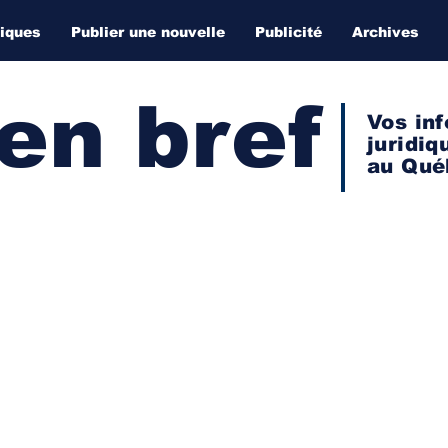
diques
Publier une nouvelle
Publicité
Archives
 en bref
Vos inf
juridiq
au Qué