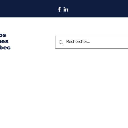
S'abonner aux nouvelles
os
ues
bec