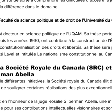
e juriste de sorte à comprendre les difficultés d'accès à la j
 la différence dans le domaine.
aculté de science politique et de droit de l’Université d
 docteur en science politique de l'UQÄM. Sa thèse porte s
uis les années 1930, ont contribué à la construction de l'
onstitutionnalisation des droits et libertés. Sa thèse sera
té Laval et intitulée Le nationalisme constitutionnel au Ca
a Société Royale du Canada
 (SRC) et
rman Abella
de différentes initiatives, la Société royale du Canada éli
 de souligner certaines réalisations des plus exceptionnell
 en l'honneur de la juge Rosalie Silberman Abella, une init
pour ses contributions intellectuelles visionnaires et s