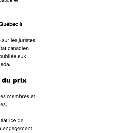
ustice et 
u Québec à 
ur les juristes 
État canadien 
 publiée aux 
nada.
 du prix 
t des membres et 
es.
iatrice de 
on engagement 