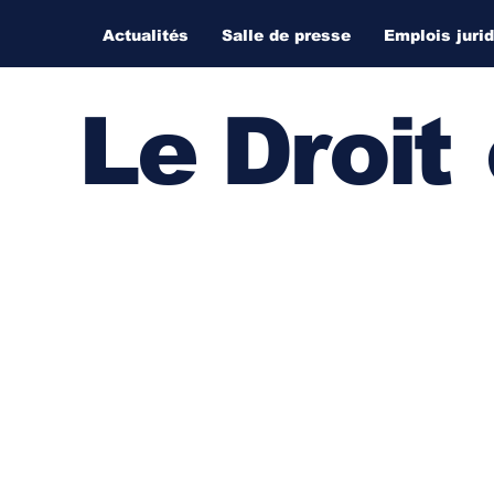
Actualités
Salle de presse
Emplois juri
Le Droi
t