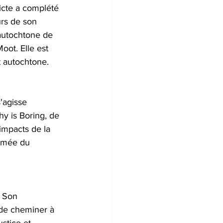
cte a complété 
rs de son 
 autochtone de 
oot. Elle est 
t autochtone.
'agisse 
hy is Boring, de 
impacts de la 
lômée du 
. Son 
 de cheminer à 