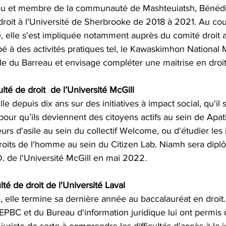
eau et membre de la communauté de Mashteuiatsh, Bénédi
droit à l'Université de Sherbrooke de 2018 à 2021. Au cou
e, elle s'est impliquée notamment auprès du comité droit
cipé à des activités pratiques tel, le Kawaskimhon National M
le du Barreau et envisage compléter une maitrise en droi
té de droit  de l’Université McGill
e depuis dix ans sur des initiatives à impact social, qu'il s
pour qu’ils deviennent des citoyens actifs au sein de Apat
rs d'asile au sein du collectif Welcome, ou d'étudier les 
droits de l'homme au sein du Citizen Lab. Niamh sera dip
. de l'Université McGill en mai 2022.
té de droit de l'Université Laval
 elle termine sa dernière année au baccalauréat en droit
'EPBC et du Bureau d'information juridique lui ont permis