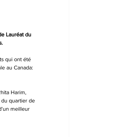
de Lauréat du 
s.
ts qui ont été 
iale au Canada:
hita Harim, 
 du quartier de 
d'un meilleur 