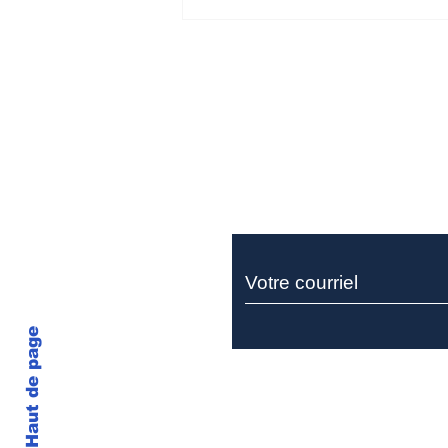
Ne manquez rie
Miller Thomson recrute
un sociétaire pour son
équipe de litige
Haut de page
Politique en matière de cookie