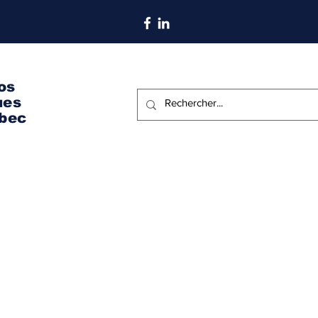
S'abonner aux nouvelles
os
ues
bec