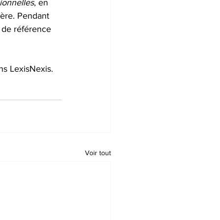
sionnelles
, en 
ière. Pendant 
e de référence 
ons LexisNexis. 
Voir tout