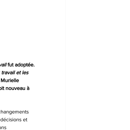
ail
 fut adoptée. 
travail et les 
 Murielle 
oit nouveau à 
 changements 
 décisions et 
ons 