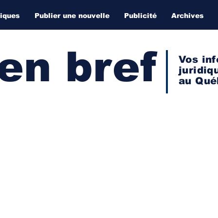
diques
Publier une nouvelle
Publicité
Archives
 en bref
Vos inf
juridiq
au Qué