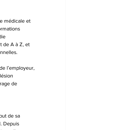
ce médicale et 
ormations 
die 
t de A à Z, et 
nnelles. 
 de l’employeur, 
lésion 
vrage de 
ut de sa 
l. Depuis 