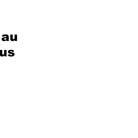
 au
ous