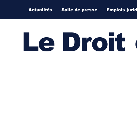
Actualités
Salle de presse
Emplois juri
Le Droi
t